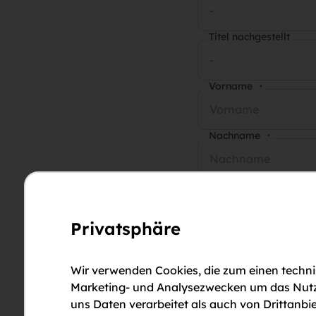
-
Titel nachgestellt
-
Vorname
*
Nachname
*
E-Mail-Adresse
*
Privatsphäre
Telefonnummer
*
Wir verwenden Cookies, die zum einen technis
Anmerkungen
Marketing- und Analysezwecken um das Nutzun
uns Daten verarbeitet als auch von Drittanbie