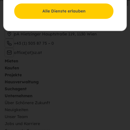
meinsam
Zukunft
schaff
Alle Dienste erlauben
Schießstattring 37a, 3100 St. Pölten
pA Hietzinger Hauptstraße 119, 1130 Wien
+43 (1) 505 87 75 – 0
office[at]sz.at
Mieten
Kaufen
Projekte
Hausverwaltung
Suchagent
Unternehmen
Über Schönere Zukunft
Neuigkeiten
Unser Team
Jobs und Karriere