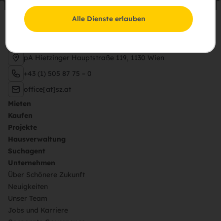
einsam
Zukunft
schaff
Alle Dienste erlauben
Schießstattring 37a, 3100 St. Pölten
pA Hietzinger Hauptstraße 119, 1130 Wien
+43 (1) 505 87 75 – 0
office[at]sz.at
Mieten
Kaufen
Projekte
Hausverwaltung
Suchagent
Unternehmen
Über Schönere Zukunft
Neuigkeiten
Unser Team
Jobs und Karriere