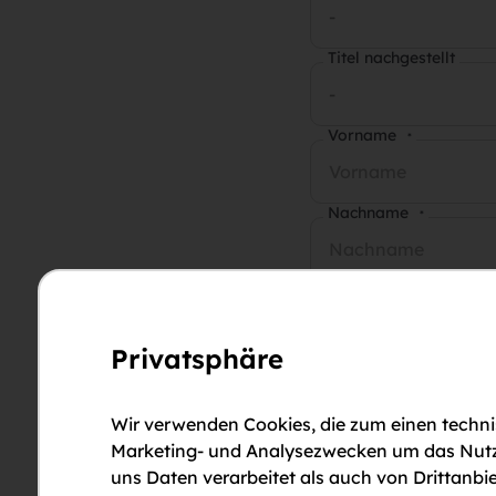
-
Titel nachgestellt
-
Vorname
*
Nachname
*
E-Mail-Adresse
*
Privatsphäre
Telefonnummer
*
Wir verwenden Cookies, die zum einen technis
Anmerkungen
Marketing- und Analysezwecken um das Nutzun
uns Daten verarbeitet als auch von Drittanbie