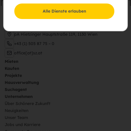
meinsam
Zukunft
schaff
Alle Dienste erlauben
Schießstattring 37a, 3100 St. Pölten
pA Hietzinger Hauptstraße 119, 1130 Wien
+43 (1) 505 87 75 – 0
office[at]sz.at
Mieten
Kaufen
Projekte
Hausverwaltung
Suchagent
Unternehmen
Über Schönere Zukunft
Neuigkeiten
Unser Team
Jobs und Karriere