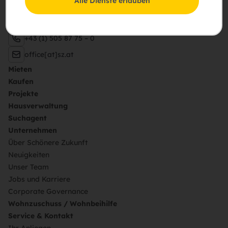
Alle Dienste erlauben
Schießstattring 37a, 3100 St. Pölten
pA Hietzinger Hauptstraße 119, 1130 Wien
+43 (1) 505 87 75 – 0
office[at]sz.at
Mieten
Kaufen
Projekte
Hausverwaltung
Suchagent
Unternehmen
Über Schönere Zukunft
Neuigkeiten
Unser Team
Jobs und Karriere
Corporate Governance
Wohnzuschuss / Wohnbeihilfe
Service & Kontakt