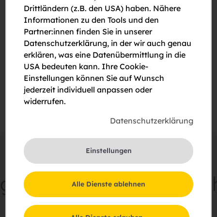
Drittländern (z.B. den USA) haben. Nähere
Informationen zu den Tools und den
Partner:innen finden Sie in unserer
Datenschutzerklärung, in der wir auch genau
Bitte um Rückruf
erklären, was eine Datenübermittlung in die
Bitte um eine Besichtigung
USA bedeuten kann. Ihre Cookie-
Einstellungen können Sie auf Wunsch
Ich stimme der Erklärung zum
Datenschutz
zu.
jederzeit individuell anpassen oder
widerrufen.
Datenschutzerklärung
Einstellungen
gemeinsam
Zukunft
sc
Alle Dienste ablehnen