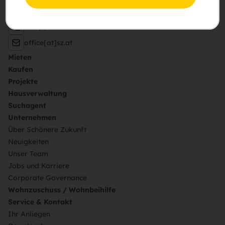
pA Hietzinger Hauptstraße 119, 1130 Wien
+43 (1) 505 87 75 – 0
office[at]sz.at
Mieten
Kaufen
Projekte
Hausverwaltung
Suchagent
Unternehmen
Über Schönere Zukunft
Neuigkeiten
Unser Team
Jobs und Karriere
Corporate Governance
Wohnzuschuss / Wohnbeihilfe
Service & Kontakt
Ihr Anliegen