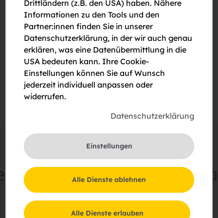
Drittländern (z.B. den USA) haben. Nähere
Informationen zu den Tools und den
Bitte um Rückruf
Partner:innen finden Sie in unserer
Datenschutzerklärung, in der wir auch genau
Bitte um eine Besichtigung
erklären, was eine Datenübermittlung in die
USA bedeuten kann. Ihre Cookie-
Ich stimme der Erklärung zum
Datenschutz
zu.
Einstellungen können Sie auf Wunsch
jederzeit individuell anpassen oder
widerrufen.
Datenschutzerklärung
Einstellungen
meinsam
Zukunft
schaf
Alle Dienste ablehnen
Schießstattring 37a, 3100 St. Pölten
Alle Dienste erlauben