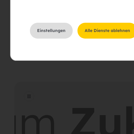
Bitte um Rückruf
Bitte um eine Besichti
Einstellungen
Alle Dienste ablehnen
Ich stimme der Erklär
sam
Zuk