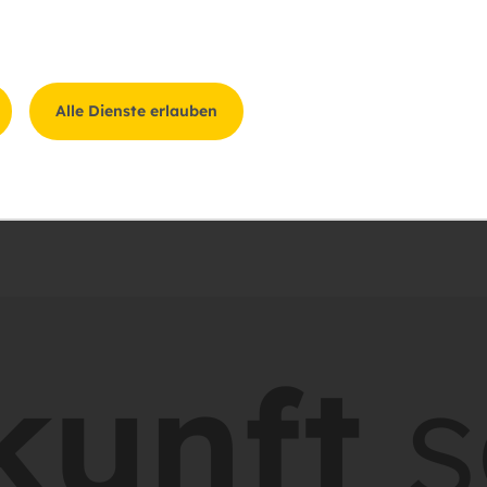
gung
Alle Dienste erlauben
ung zum
Datenschutz
zu.
unft
sc