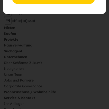
pA Hietzinger Hauptstraße 119, 1130 Wien
+43 (1) 505 87 75 – 0
office[at]sz.at
Mieten
Kaufen
Projekte
Hausverwaltung
Suchagent
Unternehmen
Über Schönere Zukunft
Neuigkeiten
Unser Team
Jobs und Karriere
Corporate Governance
Wohnzuschuss / Wohnbeihilfe
Service & Kontakt
Ihr Anliegen