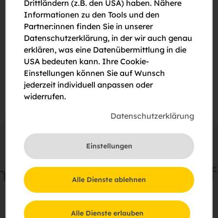
Drittländern (z.B. den USA) haben. Nähere
Informationen zu den Tools und den
Bitte um Rückruf
Partner:innen finden Sie in unserer
Datenschutzerklärung, in der wir auch genau
Bitte um eine Besichtigung
erklären, was eine Datenübermittlung in die
USA bedeuten kann. Ihre Cookie-
Ich stimme der Erklärung zum
Datenschutz
zu.
Einstellungen können Sie auf Wunsch
jederzeit individuell anpassen oder
widerrufen.
Datenschutzerklärung
Einstellungen
einsam
Zukunft
schaff
Alle Dienste ablehnen
Schießstattring 37a, 3100 St. Pölten
Alle Dienste erlauben