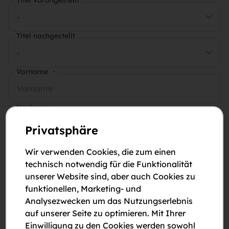
Titel vorangestellt
-
Titel nachgestellt
-
Vorname
*
Nachname
*
Privatsphäre
E-Mail-Adresse
*
Wir verwenden Cookies, die zum einen
technisch notwendig für die Funktionalität
unserer Website sind, aber auch Cookies zu
Telefonnummer
*
funktionellen, Marketing- und
Analysezwecken um das Nutzungserlebnis
auf unserer Seite zu optimieren. Mit Ihrer
Anmerkungen
Einwilligung zu den Cookies werden sowohl