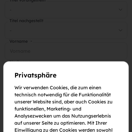
Titel vorangestellt
-
Titel nachgestellt
-
Vorname
*
Nachname
*
Privatsphäre
E-Mail-Adresse
*
Wir verwenden Cookies, die zum einen
technisch notwendig für die Funktionalität
unserer Website sind, aber auch Cookies zu
Telefonnummer
*
funktionellen, Marketing- und
Analysezwecken um das Nutzungserlebnis
auf unserer Seite zu optimieren. Mit Ihrer
Anmerkungen
Einwilligung zu den Cookies werden sowohl