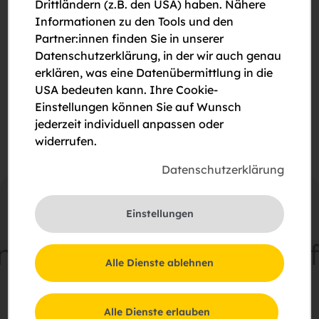
Drittländern (z.B. den USA) haben. Nähere
Informationen zu den Tools und den
Bitte um Rückruf
Partner:innen finden Sie in unserer
Datenschutzerklärung, in der wir auch genau
Bitte um eine Besichtigung
erklären, was eine Datenübermittlung in die
USA bedeuten kann. Ihre Cookie-
Ich stimme der Erklärung zum
Datenschutz
zu.
Einstellungen können Sie auf Wunsch
jederzeit individuell anpassen oder
widerrufen.
Datenschutzerklärung
Einstellungen
meinsam
Zukunft
schaff
Alle Dienste ablehnen
Schießstattring 37a, 3100 St. Pölten
Alle Dienste erlauben