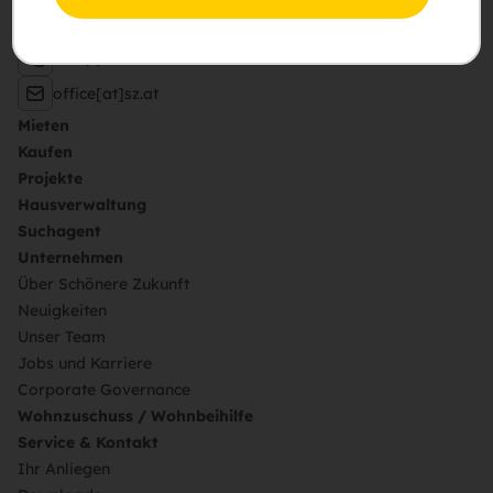
pA Hietzinger Hauptstraße 119, 1130 Wien
+43 (1) 505 87 75 – 0
office[at]sz.at
Mieten
Kaufen
Projekte
Hausverwaltung
Suchagent
Unternehmen
Über Schönere Zukunft
Neuigkeiten
Unser Team
Jobs und Karriere
Corporate Governance
Wohnzuschuss / Wohnbeihilfe
Service & Kontakt
Ihr Anliegen