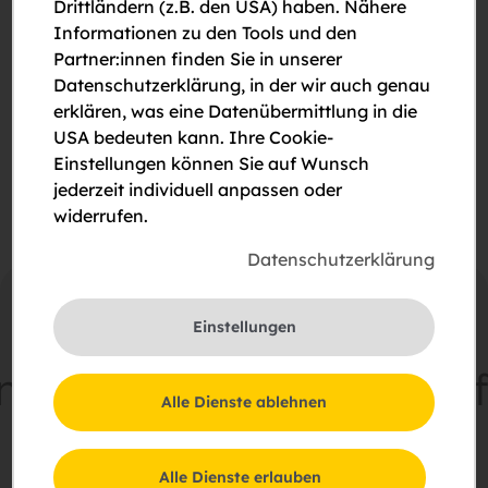
Drittländern (z.B. den USA) haben. Nähere
Informationen zu den Tools und den
Bitte um Rückruf
Partner:innen finden Sie in unserer
Datenschutzerklärung, in der wir auch genau
Bitte um eine Besichtigung
erklären, was eine Datenübermittlung in die
USA bedeuten kann. Ihre Cookie-
Ich stimme der Erklärung zum
Datenschutz
zu.
Einstellungen können Sie auf Wunsch
jederzeit individuell anpassen oder
widerrufen.
Datenschutzerklärung
Einstellungen
meinsam
Zukunft
schaff
Alle Dienste ablehnen
Schießstattring 37a, 3100 St. Pölten
Alle Dienste erlauben