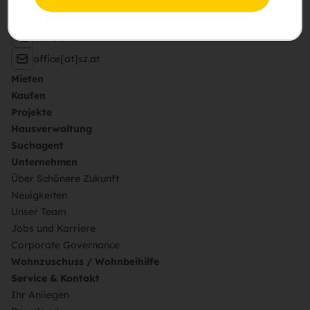
pA Hietzinger Hauptstraße 119, 1130 Wien
+43 (1) 505 87 75 – 0
office[at]sz.at
Mieten
Kaufen
Projekte
Hausverwaltung
Suchagent
Unternehmen
Über Schönere Zukunft
Neuigkeiten
Unser Team
Jobs und Karriere
Corporate Governance
Wohnzuschuss / Wohnbeihilfe
Service & Kontakt
Ihr Anliegen