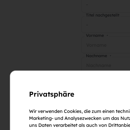
-
Titel nachgestellt
-
Vorname
*
Nachname
*
E-Mail-Adresse
*
Privatsphäre
Telefonnummer
*
Wir verwenden Cookies, die zum einen technis
Anmerkungen
Marketing- und Analysezwecken um das Nutzun
uns Daten verarbeitet als auch von Drittanbie