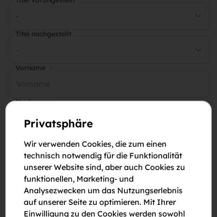
Titel vorangestellt
-
Titel nachgestellt
-
Vorname
*
Nachname
*
Privatsphäre
E-Mail-Adresse
*
Wir verwenden Cookies, die zum einen
technisch notwendig für die Funktionalität
unserer Website sind, aber auch Cookies zu
Telefonnummer
*
funktionellen, Marketing- und
Analysezwecken um das Nutzungserlebnis
auf unserer Seite zu optimieren. Mit Ihrer
Anmerkungen
Einwilligung zu den Cookies werden sowohl