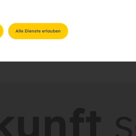
gung
Alle Dienste erlauben
ung zum
Datenschutz
zu.
unft
sc