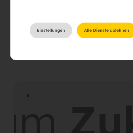
Bitte um Rückruf
Bitte um eine Besichti
Einstellungen
Alle Dienste ablehnen
Ich stimme der Erklär
sam
Zuk