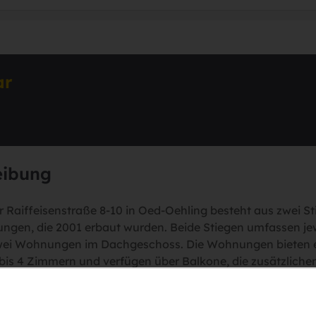
ar
eibung
 Raiffeisenstraße 8-10 in Oed-Oehling besteht aus zwei S
ngen, die 2001 erbaut wurden. Beide Stiegen umfassen j
ei Wohnungen im Dachgeschoss. Die Wohnungen bieten ei
bis 4 Zimmern und verfügen über Balkone, die zusätzlich