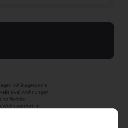
tiegen mit insgesamt 8
eweils zwei Wohnungen
ne flexible
en Wohnkomfort im