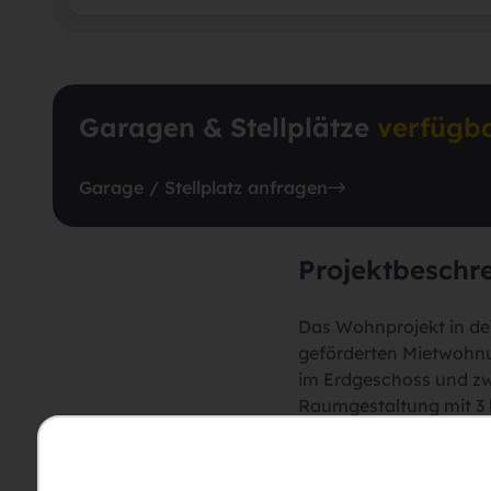
Garagen & Stellplätze
verfügb
Garage / Stellplatz anfragen
Projektbeschr
Das Wohnprojekt in der
geförderten Mietwohnu
im Erdgeschoss und zw
Raumgestaltung mit 3 
Freien schaffen.