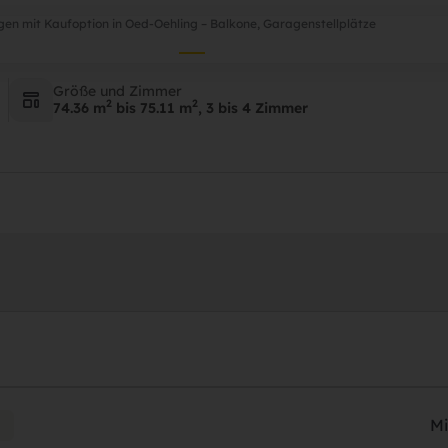
tellplätze
tellplätze
en mit Kaufoption in Oed-Oehling – Balkone, Garagenstellplätze
Mieten
Kaufen
Projekte
Hausverwaltung
Meh
3312 Oed-Oehling
3312 Oed-Oehling
Größe und Zimmer
2
2
74.36 m
bis 75.11 m
, 3 bis 4 Zimmer
Mi