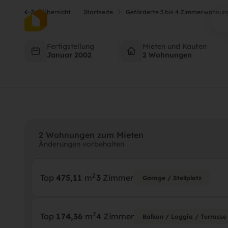
Balkone, Garagens
Balkone, Garagens
Zur Übersicht
Startseite
Geförderte 3 bis 4 Zimmerwohnung
Raiffeisenstrasse 8-10, 
Raiffeisenstrasse 8-10, 
Fertigstellung
Mieten und Kaufen
Januar 2002
2 Wohnungen
2 Wohnungen zum Mieten
Änderungen vorbehalten
2
Top
4
75,11
m
3
Zimmer
Garage / Stellplatz
2
Top
1
74,36
m
4
Zimmer
Balkon / Loggia / Terrasse