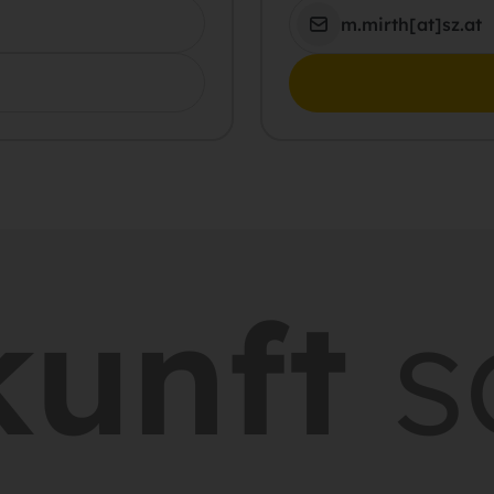
m.mirth[at]sz.at
unft
sc