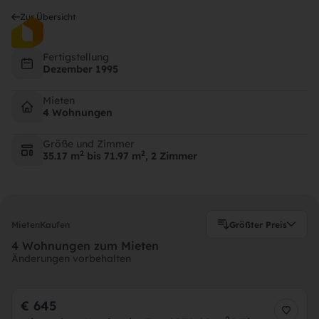
Zur Übersicht
Bahnhofstraße 5, 3902 Vitis
Bahnhofstraße 5, 3902 Vitis
Bahnhofstraße 5, 3902 Vitis
Fertigstellung
Dezember 1995
Mieten
4 Wohnungen
Größe und Zimmer
2
2
35.17 m
bis 71.97 m
, 2 Zimmer
Mieten
Kaufen
Größter Preis
4 Wohnungen zum Mieten
Änderungen vorbehalten
€ 645