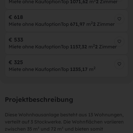
2
Miete ohne Kaufoption
Top
10
71,62
m
2
Zimmer
€ 618
2
Miete ohne Kaufoption
Top
6
71,97
m
2
Zimmer
€ 533
2
Miete ohne Kaufoption
Top
11
57,32
m
2
Zimmer
€ 325
2
Miete ohne Kaufoption
Top
12
35,17
m
Projektbeschreibung
Diese Wohnhausanlage besteht aus 13 Wohnungen,
verteilt auf 3 Stockwerke. Die Wohnflächen variieren
zwischen 35 m² und 72 m² und bieten somit