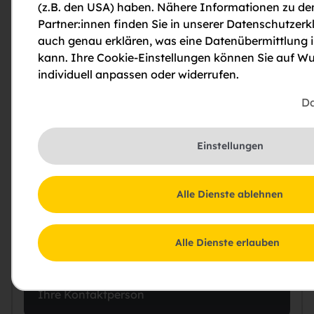
(z.B. den USA) haben. Nähere Informationen zu de
Downloads und weiterführende Links im
Partner:innen finden Sie in unserer Datenschutzerkl
Überblick
auch genau erklären, was eine Datenübermittlung 
kann. Ihre Cookie-Einstellungen können Sie auf Wu
individuell anpassen oder widerrufen.
Exposé
Da
202301060 Energieausweis MFH
Bahnhofstraße 5, 3902 Vitis Kurzfassung
unterschrieben
Einstellungen
Alle Dienste ablehnen
Alle Dienste erlauben
Mirth Martina
Ihre Kontaktperson