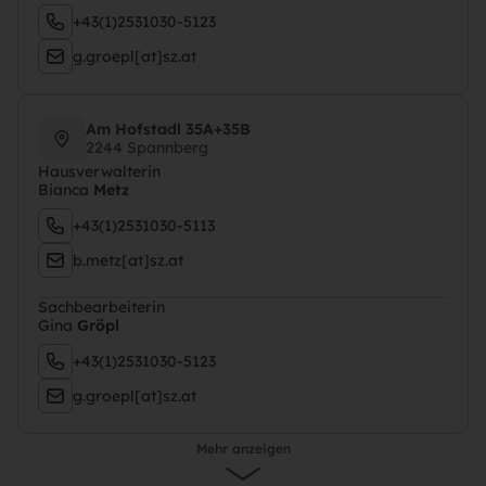
+43(1)2531030-5123
g.groepl[at]sz.at
Am Hofstadl 35A+35B
2244 Spannberg
Hausverwalterin
Bianca
Metz
+43(1)2531030-5113
b.metz[at]sz.at
Sachbearbeiterin
Gina
Gröpl
+43(1)2531030-5123
g.groepl[at]sz.at
Mehr anzeigen