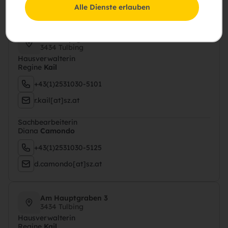
d.camondo[at]sz.at
Alle Dienste erlauben
Am Hauptgraben 1
3434 Tulbing
Hausverwalterin
Regine
Kail
+43(1)2531030-5101
r.kail[at]sz.at
Sachbearbeiterin
Diana
Camondo
+43(1)2531030-5125
d.camondo[at]sz.at
Am Hauptgraben 3
3434 Tulbing
Hausverwalterin
Regine
Kail