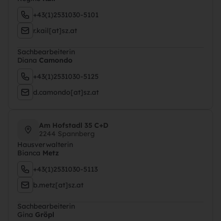
+43(1)2531030-5101
r.kail[at]sz.at
Sachbearbeiterin
Diana
Camondo
+43(1)2531030-5125
d.camondo[at]sz.at
Am Hofstadl 35 C+D
2244 Spannberg
Hausverwalterin
Bianca
Metz
+43(1)2531030-5113
b.metz[at]sz.at
Sachbearbeiterin
Gina
Gröpl