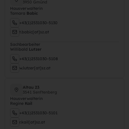
3950 Gmünd
Hausverwalterin
Tamara
Babic
+43(1)2531030-5130
t.babic[at]sz.at
Sachbearbeiter
Willibald
Lutzer
+43(1)2531030-5108
w.lutzer[at]sz.at
Altau 23
3541 Senftenberg
Hausverwalterin
Regine
Kail
+43(1)2531030-5101
r.kail[at]sz.at