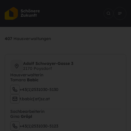
407
Hausverwaltungen
Adolf Schwayer-Gasse 3
Hausverwaltung
2170 Poysdorf
Hausverwalterin
Tamara
Babic
Unser Team entdecken
+43(1)2531030-5130
Suchen
t.babic[at]sz.at
Sachbearbeiterin
Gina
Gröpl
+43(1)2531030-5123