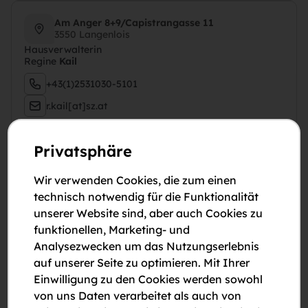
Am Anger 8+9/Capistrangasse 11
3550 Langenlois
Hausverwalterin
Regine
Kail
+43(1)2531030-5101
r.kail[at]sz.at
Sachbearbeiterin
Diana
Camondo
Privatsphäre
+43(1)2531030-5125
Wir verwenden Cookies, die zum einen
d.camondo[at]sz.at
technisch notwendig für die Funktionalität
unserer Website sind, aber auch Cookies zu
funktionellen, Marketing- und
Am Bach 465-473
Analysezwecken um das Nutzungserlebnis
3353 Biberbach
auf unserer Seite zu optimieren. Mit Ihrer
Hausverwalterin
Regine
Kail
Einwilligung zu den Cookies werden sowohl
von uns Daten verarbeitet als auch von
+43(1)2531030-5101