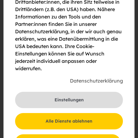
Drittanbieter:innen, die ihren Sitz teilweise in
r.kail[at]sz.at
Drittländern (z.B. den USA) haben. Nähere
Informationen zu den Tools und den
Sachbearbeiterin
Partner:innen finden Sie in unserer
Diana
Camondo
Datenschutzerklärung, in der wir auch genau
+43(1)2531030-5125
erklären, was eine Datenübermittlung in die
d.camondo[at]sz.at
USA bedeuten kann. Ihre Cookie-
Einstellungen können Sie auf Wunsch
jederzeit individuell anpassen oder
Am Hang 500
widerrufen.
3353 Biberbach
Hausverwalterin
Datenschutzerklärung
Regine
Kail
+43(1)2531030-5101
Einstellungen
r.kail[at]sz.at
Sachbearbeiterin
Diana
Camondo
Alle Dienste ablehnen
+43(1)2531030-5125