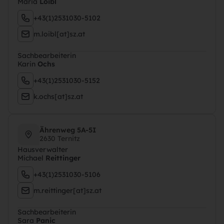
Maria
Loibl
+43(1)2531030-5102
m.loibl[at]sz.at
Sachbearbeiterin
Karin
Ochs
+43(1)2531030-5152
k.ochs[at]sz.at
Ährenweg 5A-5I
2630 Ternitz
Hausverwalter
Michael
Reittinger
+43(1)2531030-5106
m.reittinger[at]sz.at
Sachbearbeiterin
Sara
Panic