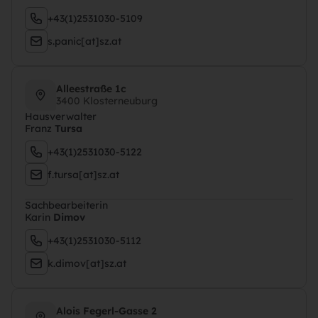
+43(1)2531030-5109
s.panic[at]sz.at
Alleestraße 1c
3400 Klosterneuburg
Hausverwalter
Franz
Tursa
+43(1)2531030-5122
f.tursa[at]sz.at
Sachbearbeiterin
Karin
Dimov
+43(1)2531030-5112
k.dimov[at]sz.at
Alois Fegerl-Gasse 2