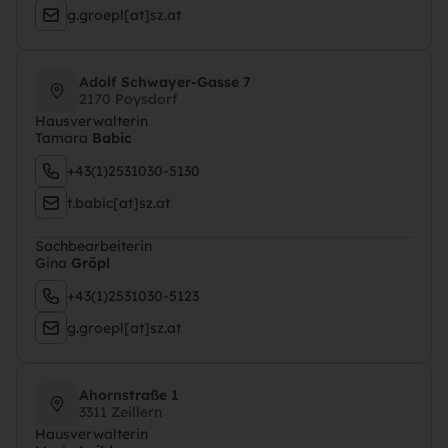
g.groepl[at]sz.at
Adolf Schwayer-Gasse 7
2170 Poysdorf
Hausverwalterin
Tamara
Babic
+43(1)2531030-5130
t.babic[at]sz.at
Sachbearbeiterin
Gina
Gröpl
+43(1)2531030-5123
g.groepl[at]sz.at
Ahornstraße 1
3311 Zeillern
Hausverwalterin