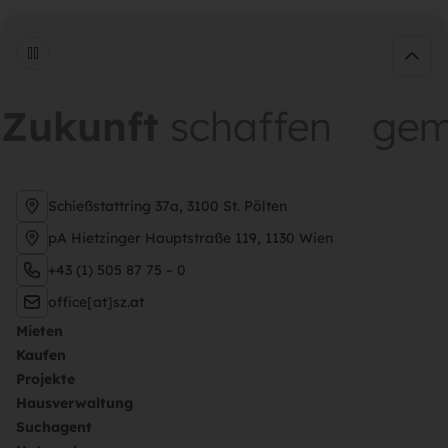
schaffen
gemeinsam
Schießstattring 37a, 3100 St. Pölten
pA Hietzinger Hauptstraße 119, 1130 Wien
+43 (1) 505 87 75 – 0
office[at]sz.at
Mieten
Kaufen
Projekte
Hausverwaltung
Suchagent