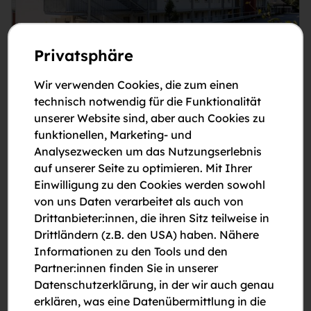
Privatsphäre
€ 988
Miete mit Kaufoption +
Wohnzuschuss
Wir verwenden Cookies, die zum einen
technisch notwendig für die Funktionalität
Maisonettwohnung mit Balkon
unserer Website sind, aber auch Cookies zu
Vorgartenstraße 6/808, 3340 Waidhofen an
funktionellen, Marketing- und
der Ybbs
Analysezwecken um das Nutzungserlebnis
auf unserer Seite zu optimieren. Mit Ihrer
2
78,98 m
3 Zimmer
2.OG
Top 808
Einwilligung zu den Cookies werden sowohl
von uns Daten verarbeitet als auch von
Balkon / Loggia / Terrasse
Garage / Stellplatz
Drittanbieter:innen, die ihren Sitz teilweise in
Aufzug
Drittländern (z.B. den USA) haben. Nähere
Informationen zu den Tools und den
Partner:innen finden Sie in unserer
Sofortbezug
Datenschutzerklärung, in der wir auch genau
erklären, was eine Datenübermittlung in die