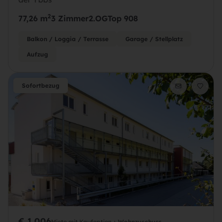
2
77,26 m
3 Zimmer
2.OG
Top 908
Balkon / Loggia / Terrasse
Garage / Stellplatz
Aufzug
Sofortbezug
€ 1.006
Miete mit Kaufoption +
Wohnzuschuss