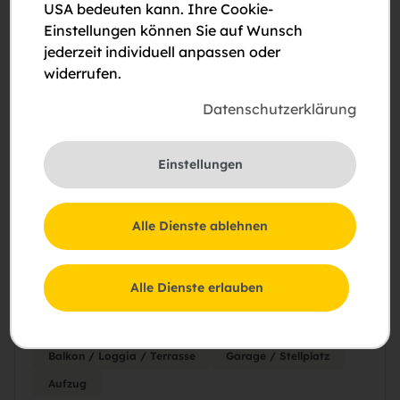
USA bedeuten kann. Ihre Cookie-
Einstellungen können Sie auf Wunsch
jederzeit individuell anpassen oder
widerrufen.
Datenschutzerklärung
Einstellungen
€ 987
Miete mit Kaufoption +
Wohnzuschuss
Alle Dienste ablehnen
Maisonettewohnung mit süd-westlichem Balkon
Vorgartenstraße 6/811, 3340 Waidhofen an
der Ybbs
Alle Dienste erlauben
2
78,98 m
3 Zimmer
2.OG
Top 811
Balkon / Loggia / Terrasse
Garage / Stellplatz
Aufzug