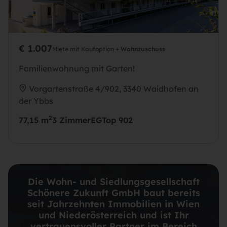
€ 1.007
Miete mit Kaufoption +
Wohnzuschuss
Familienwohnung mit Garten!
Vorgartenstraße 4/902, 3340 Waidhofen an
der Ybbs
2
77,15 m
3 Zimmer
EG
Top 902
Die Wohn- und Siedlungsgesellschaft
Schönere Zukunft GmbH baut bereits
seit Jahrzehnten Immobilien in Wien
und Niederösterreich und ist Ihr
vertrauensvoller Partner im Bereich