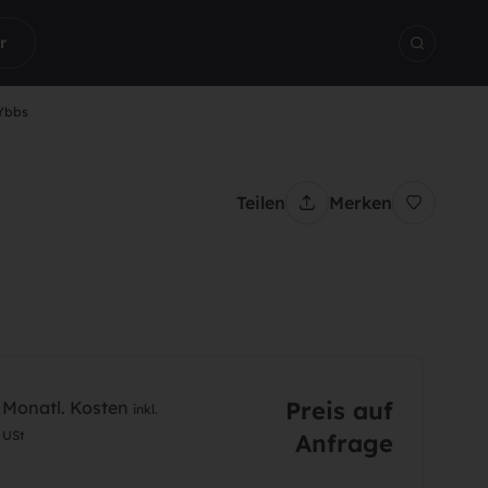
r
Ybbs
Aus Me
Teilen
Merken
Preis auf
Monatl. Kosten
inkl.
USt
Anfrage