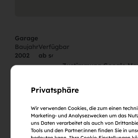
Garage
Baujahr
Verfügbar
2002
ab sofort
Zustimmung Google Ma
Wir möchten Sie darauf hinweis
Daten an Dritte übermittelt werd
Privatsphäre
Datenschutz
.
Weyrerstraße 16/Garage, 3340 Waidhofen an der
Wir verwenden Cookies, die zum einen technis
Cookie-Einstellungen
Lagebeschreibung
Marketing- und Analysezwecken um das Nutzun
uns Daten verarbeitet als auch von Drittanbie
Tools und den Partner:innen finden Sie in un
Mitten durch die Stadt Waidhofen an der Ybbs fließt
bedeuten kann. Ihre Cookie-Einstellungen kön