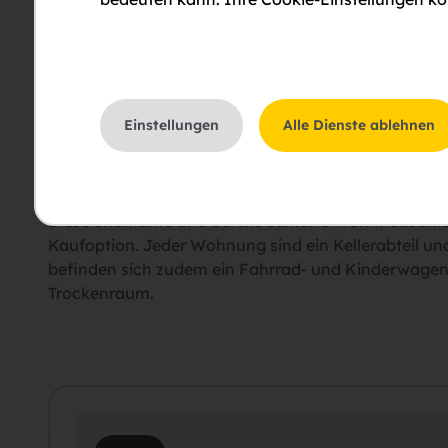
ein breit gefechtertes Freizeitangebot sorgt. Das Sch
aber natürlich auch die stolzen Bewohner. Waidhofe
Auswahl an Aktivitäten. Die Infrstruktur ist sehr g
schnell erreichbar.
Einstellungen
Alle Dienste ablehnen
Projektbeschreibung
Diese chamante und bereits sanierte Wohnhausanl
Kaufoption. Jeder Wohnung sind ein Kellerabteil un
befinden sich zudem ein Fahrrad- und Kinderwagen
Trockenraum.