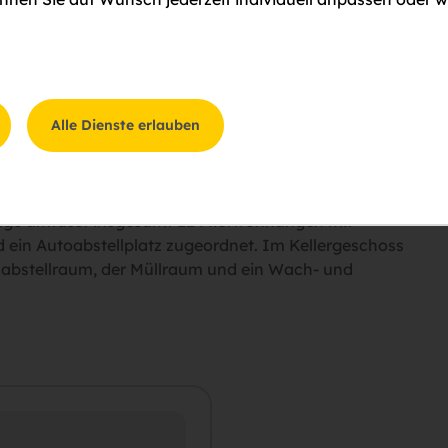
loss Rothschild begeistert seit jeher viele Besucher
n an der Ybbs bietet Lebensqualität und eine große
ut ausgebaut und Geschäfte des täglichen Bedarfs sind
Alle Dienste erlauben
age umfasst insgesamt 22 Mietwohnungen mit
d ein Autoabstellplatz zugeordnet. Im Kellergeschoss
abstellraum, der Müllraum und ein Wach- und