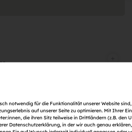
ps
en, dass nach der Zustimmung u.U.
en. Weitere Infos finden Sie unter
 Ybbs
ch notwendig für die Funktionalität unserer Website sind,
gserlebnis auf unserer Seite zu optimieren. Mit Ihrer Ei
ter:innen, die ihren Sitz teilweise in Drittländern (z.B. d
serer Datenschutzerklärung, in der wir auch genau erklären
 der gleichnamige Fluss, der für ein üppiges Grün und
nen Sie auf Wunsch jederzeit individuell anpassen oder w