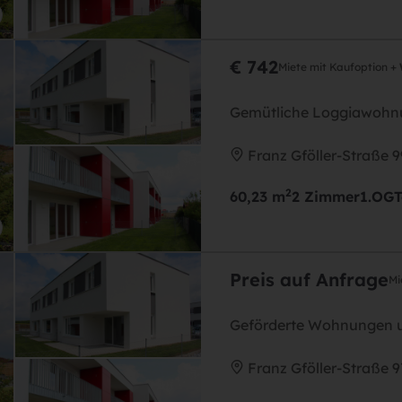
€ 742
Miete mit Kaufoption +
Gemütliche Loggiawohnu
Franz Gföller-Straße 
2
60,23 m
2 Zimmer
1.OG
T
Preis auf Anfrage
Mi
Geförderte Wohnungen u
Franz Gföller-Straße 