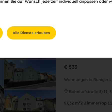
nen Sie auf Wunsch jederzeit individuell anpassen oder w
€ 645
großzügige 2-Zimmer-
Bahnhofstraße 5/10, 3
Alle Dienste erlauben
2
71,62 m
2 Zimmer
Top 1
€ 533
Wohnungen in Ruhiger 
Bahnhofstraße 5/11, 39
2
57,32 m
2 Zimmer
Top 1