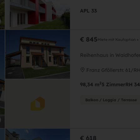
APL 33
€ 845
Miete mit Kaufoption +
Reihenhaus in Waidhof
Franz Gföllerstr. 61/R
2
98,34 m
5 Zimmer
RH 34
Balkon / Loggia / Terrasse
€ 618