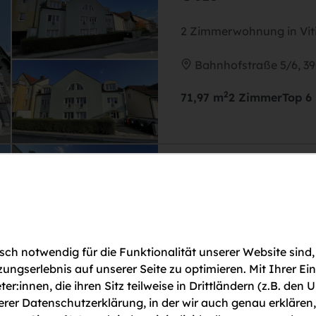
2 Zimmerwohnung in Viti
Bahnhofstraße 5/6, 390
2
71,97 m
2 Zimmer
Top 6
€ 325
Wohnungen in Ruhiger 
Bahnhofstraße 5/12, 39
ch notwendig für die Funktionalität unserer Website sind,
2
35,17 m
Top 12
gserlebnis auf unserer Seite zu optimieren. Mit Ihrer Ei
ter:innen, die ihren Sitz teilweise in Drittländern (z.B. d
serer Datenschutzerklärung, in der wir auch genau erklären