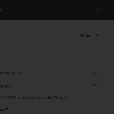
r
Teilen
Wohnzuschuss
oggia!
99/7, 3830 Waidhofen an der Thaya
op 7