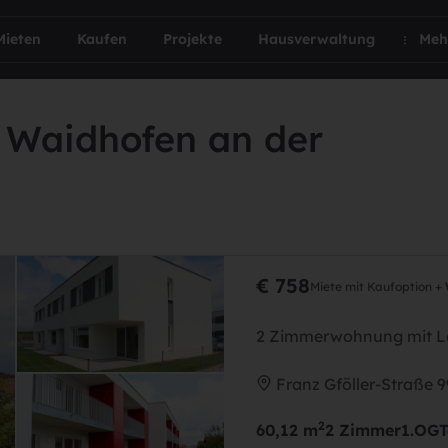
Mieten
Kaufen
Projekte
Hausverwaltung
Meh
 Waidhofen an der
€ 758
Miete mit Kaufoption +
2 Zimmerwohnung mit L
Franz Gföller-Straße 
2
60,12 m
2 Zimmer
1.OG
T