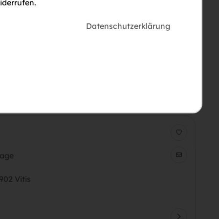
iderrufen.
Datenschutzerklärung
Wohnung
902 Vitis
0
Lage
02 Vitis
1