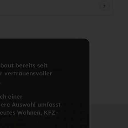
aut bereits seit
r vertrauensvoller
.
ch einer
nsere Auswahl umfasst
reutes Wohnen, KFZ-