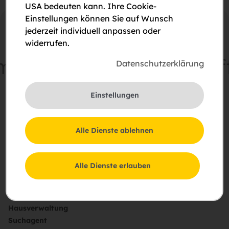
USA bedeuten kann. Ihre Cookie-
Einstellungen können Sie auf Wunsch
jederzeit individuell anpassen oder
widerrufen.
einsam
Zukunft
schaff
Datenschutzerklärung
Einstellungen
Schießstattring 37a, 3100 St. Pölten
pA Hietzinger Hauptstraße 119, 1130 Wien
Alle Dienste ablehnen
+43 (1) 505 87 75 – 0
office[at]sz.at
Alle Dienste erlauben
Mieten
Kaufen
Projekte
Hausverwaltung
Suchagent