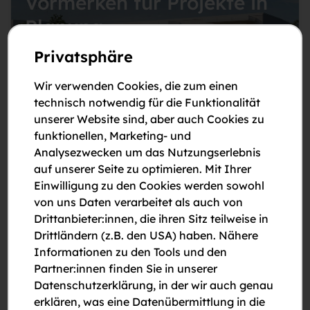
Vormerken für Projekte in
Planung
Merken Sie sich für unsere Projekte in Planung
Privatsphäre
rechtzeitig vor und erhalten Sie aktuelle
Informationen zur Fertigstellung.
Wir verwenden Cookies, die zum einen
Projekte ansehen
technisch notwendig für die Funktionalität
unserer Website sind, aber auch Cookies zu
funktionellen, Marketing- und
Analysezwecken um das Nutzungserlebnis
Nicht die passende
auf unserer Seite zu optimieren. Mit Ihrer
Einwilligung zu den Cookies werden sowohl
Immobilie gefunden?
von uns Daten verarbeitet als auch von
Finden Sie mit dem Suchagent Wohnungen &
Drittanbieter:innen, die ihren Sitz teilweise in
Häuser, Gewerbe oder Garagen & Stellplätze in
Drittländern (z.B. den USA) haben. Nähere
Niederösterreich und Wien.
Informationen zu den Tools und den
Suchagent anlegen
Partner:innen finden Sie in unserer
Datenschutzerklärung, in der wir auch genau
erklären, was eine Datenübermittlung in die