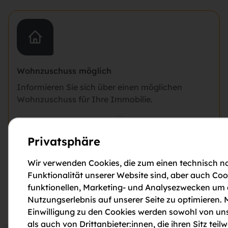
Wohnzuschuss möglich
Informieren Sie sich über einen möglichen
Wohnzuschuss für Ihre Immobilie.
Weitere Informationen
Privatsphäre
Energieausweis
Wir verwenden Cookies, die zum einen technisch no
HWB
34.1
Funktionalität unserer Website sind, aber auch Coo
(kWh/m²/Jahr)
funktionellen, Marketing- und Analysezwecken um
fGEE
0.75
Nutzungserlebnis auf unserer Seite zu optimieren. M
Einwilligung zu den Cookies werden sowohl von uns
als auch von Drittanbieter:innen, die ihren Sitz teilw