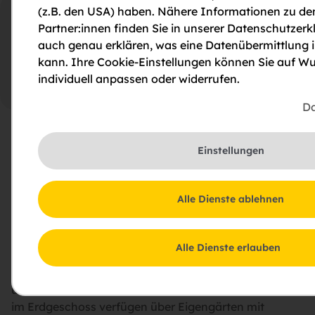
(z.B. den USA) haben. Nähere Informationen zu de
Pläne
Lage
Partner:innen finden Sie in unserer Datenschutzerkl
auch genau erklären, was eine Datenübermittlung 
kann. Ihre Cookie-Einstellungen können Sie auf Wu
individuell anpassen oder widerrufen.
Top 8
Da
Projektbeschreibung
Einstellungen
In der Schönfeldstraße 2 wurde 2012 ein modernes
Niedrigenergie-Wohnhaus mit zehn Wohnungen
Alle Dienste ablehnen
errichtet. Das Gebäude erstreckt sich über ein
Erdgeschoss, ein Obergeschoss sowie ein
zurückgesetztes Dachgeschoss und vereint
Alle Dienste erlauben
durchdachte Wohnkonzepte mit zeitgemäßer
Energieeffizienz. Die Wohnungen bieten zwischen 59
und 89 m² Wohnfläche mit 2-4 Zimmern. Die Einheiten
im Erdgeschoss verfügen über Eigengärten mit