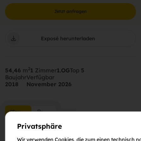
Jetzt anfragen
Exposé herunterladen
2
54,46
m
1
Zimmer
1.OG
Top
5
Baujahr
Verfügbar
2018
November 2026
Pläne
Lage
Privatsphäre
Wir verwenden Cookies, die zum einen technisch no