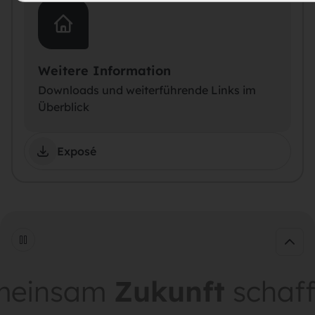
Weitere Information
Downloads und weiterführende Links im
Überblick
Exposé
insam
Zukunft
schaffen