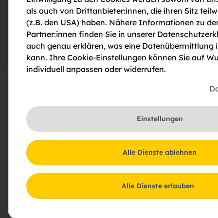
Galerie
Lage
als auch von Drittanbieter:innen, die ihren Sitz teilw
(z.B. den USA) haben. Nähere Informationen zu de
Partner:innen finden Sie in unserer Datenschutzerkl
auch genau erklären, was eine Datenübermittlung 
Garage Symboldarstellung
kann. Ihre Cookie-Einstellungen können Sie auf Wu
individuell anpassen oder widerrufen.
Immobilienbeschreibung
Da
KFZ-Stellplatz in der Garage zur Miete.
Einstellungen
Projektbeschreibung
Alle Dienste ablehnen
KFZ-Stellplätze in der Tiefgerage verfügbar
Alle Dienste erlauben