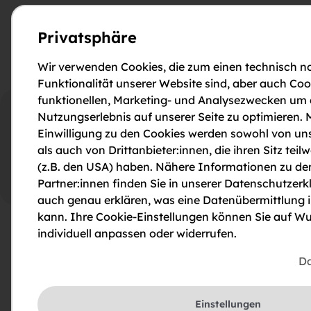
HWB
71.5
(kWh/m²/Jahr)
Privatsphäre
fGEE
1.98
Wir verwenden Cookies, die zum einen technisch no
Funktionalität unserer Website sind, aber auch Coo
funktionellen, Marketing- und Analysezwecken um
Galerie
Pläne
Lage
Nutzungserlebnis auf unserer Seite zu optimieren. M
Einwilligung zu den Cookies werden sowohl von uns
als auch von Drittanbieter:innen, die ihren Sitz teilw
(z.B. den USA) haben. Nähere Informationen zu de
2_4 (1)
Partner:innen finden Sie in unserer Datenschutzerkl
auch genau erklären, was eine Datenübermittlung 
kann. Ihre Cookie-Einstellungen können Sie auf Wu
Projektbeschreibung
individuell anpassen oder widerrufen.
Da
Die Wohnanlage in Oberndorf/Melk, erbaut im Jahr
1995, umfasst 6 Wohneinheiten mit 2- bis 4-Zimmer-
Wohnungen. Die Wohnflächen variieren zwischen 51
Einstellungen