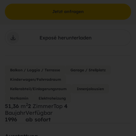
Jetzt anfragen
Exposé herunterladen
Balkon / Loggia / Terrasse
Garage / Stellplatz
Kinderwagen/Fahrradraum
Kellerabteil/Einlagerungsraum
Innenjalousien
Notkamin
Elektroheizung
2
51,36
m
2
Zimmer
Top
4
Baujahr
Verfügbar
1996
ab sofort