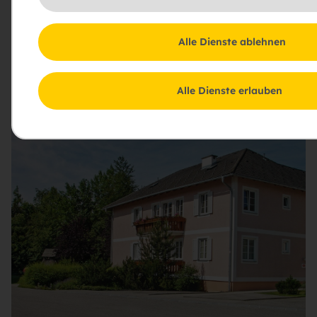
m² und 74 m². Jede Wohnung ist mit einem Balkon
ausgestattet und verfügt über einen Keller sowie
einen Garagenplatz. Die Wohnungen befinden sich im
Alle Dienste ablehnen
Erdgeschoss und Obergeschoss und bieten
praktischen Wohnkomfort in einer ruhigen Lage.
Alle Dienste erlauben