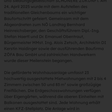
und Siedlungsgesellschaft SCHÖNERE ZUKUNFT. Am
24. April 2025 wurde mit dem Aufstellen des
traditionellen Gleichenbaums ein wichtiger
Baufortschritt gefeiert. Gemeinsam mit dem
Abgeordneten zum NÖ Landtag Bernhard
Heinreichsberger, den Geschäftsführern Dipl.-Ing.
Stefan Haertl und Dr. Emanuel Obentraut,
Bürgermeister MMst. Ing. Alois Zetsch, Architektin DI
Kerstin Haidinger sowie der ausführenden Baufirma
ZÖFA Bau GmbH und zahlreichen Handwerkern
wurde dieser Meilenstein begangen.
Die geförderte Wohnhausanlage umfasst 23
hochwertig ausgestattete Mietwohnungen mit 2 bis 4
Zimmern zwischen 50 und 83 m² sowie großzügige
Freiflächen. Die Erdgeschosswohnungen verfügen
über Eigengärten, während die oberen Einheiten mit
Balkonen ausgestattet sind. Jede Wohnung erhält
einen KFZ-Stellplatz. Die Anlage wird in