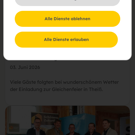
Alle Dienste ablehnen
Alle Dienste erlauben
Dachgleiche der neuen Wohn- und
Reihenhausanlage in Theiß
03. Juni 2026
Viele Gäste folgten bei wunderschönem Wetter
der Einladung zur Gleichenfeier in Theiß.