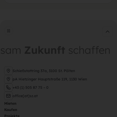
m
Zukunft
schaffen
ge
Schießstattring 37a, 3100 St. Pölten
pA Hietzinger Hauptstraße 119, 1130 Wien
+43 (1) 505 87 75 – 0
office[at]sz.at
Mieten
Kaufen
Projekte