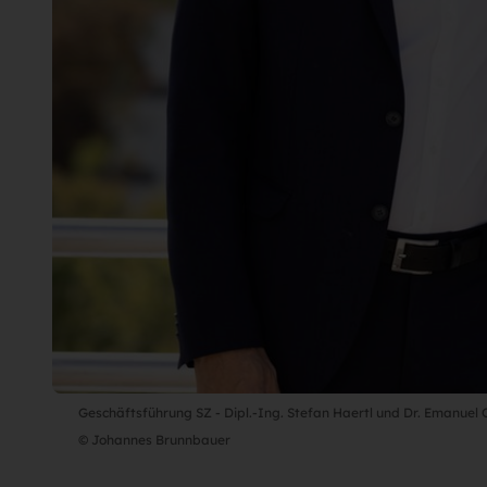
Geschäftsführung SZ - Dipl.-Ing. Stefan Haertl und Dr. Emanuel
© Johannes Brunnbauer