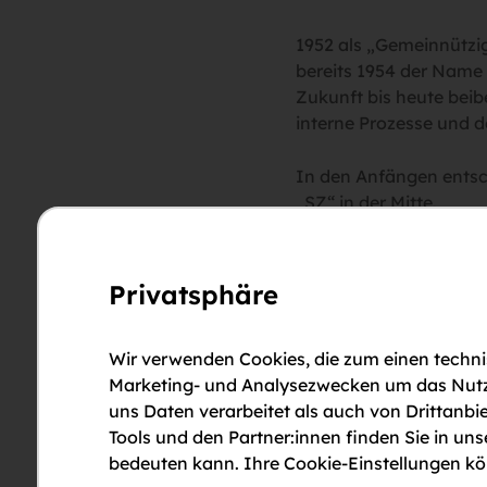
1952 als „Gemeinnützig
bereits 1954 der Name
Zukunft bis heute beib
interne Prozesse und d
In den Anfängen entsc
„SZ“ in der Mitte.
Das Haus hat sich über
einer Modernisierung u
Privatsphäre
Seit 2022 weht mit den
Obentraut ein neuer W
Wir verwenden Cookies, die zum einen technis
ist. Viele interne Umf
Marketing- und Analysezwecken um das Nutzun
Erscheinungsbild, das 
uns Daten verarbeitet als auch von Drittanbie
präsentiert. Ziel der 
Tools und den Partner:innen finden Sie in un
Logo weiterhin Freundli
bedeuten kann. Ihre Cookie-Einstellungen kön
ein neues Zuhause. Die