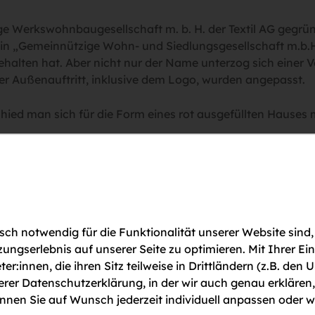
e Werkswohnbaugesellschaft m. b. H. der Textil AG gegrün
 in „Gemeinnützige Wohn- und Siedlungsgesellschaft m.b.H
ehalten hat. Aber nicht nur der Name unterzog sich einer
er Außenauftritt, inklusive dem Logo, wurden angepasst.
hied man sich für die Form eines rot ausgefüllten Hauses
 die Jahre als Symbol gehalten, unterzog sich jedoch das e
nd präsentierte sich danach mit einem Lächeln und in der 
 beiden neuen Geschäftsführern Dipl.-Ing. Stefan Haertl u
ind in der SZ, der auch auf das gesamte Design, inklusiv
ch notwendig für die Funktionalität unserer Website sind,
ragen und professionelle Unterstützung der Agentur Fonda
gserlebnis auf unserer Seite zu optimieren. Mit Ihrer Ei
die Schönere Zukunft erstmalig im Zuge dieses Artikels der
ter:innen, die ihren Sitz teilweise in Drittländern (z.B. d
Agentur Fonda war es das Lächeln des Hauses abstrakt darz
serer Datenschutzerklärung, in der wir auch genau erklären
chkeit ausstrahlen zu lassen. Die Bildmarke soll lebens- un
nen Sie auf Wunsch jederzeit individuell anpassen oder w
 zentrale Farbe bleibt Gelb, allerdings in einem etwas wä