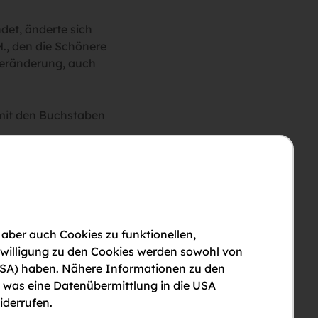
det, änderte sich
., den die Schönere
 Veränderung, auch
 mit den Buchstaben
rste Mal in den 90ern
Farbe Gelb.
nd Dr. Emanuel
e Logo, übergegangen
 aber auch Cookies zu funktionellen,
 führten zu einem neuen
nwilligung zu den Cookies werden sowohl von
 Öffentlichkeit
en USA) haben. Nähere Informationen zu den
ustellen und das neue
, was eine Datenübermittlung in die USA
d liebenswert sein, wie
iderrufen.
rmeren, sonnigen