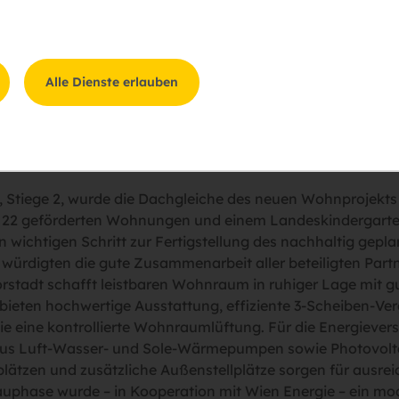
Alle Dienste erlauben
1, Stiege 2, wurde die Dachgleiche des neuen Wohnproje
 22 geförderten Wohnungen und einem Landeskindergarte
wichtigen Schritt zur Fertigstellung des nachhaltig gepl
würdigten die gute Zusammenarbeit aller beteiligten Partn
orstadt schafft leistbaren Wohnraum in ruhiger Lage mit 
eten hochwertige Ausstattung, effiziente 3-Scheiben-Verg
 eine kontrollierte Wohnraumlüftung. Für die Energieve
us Luft-Wasser- und Sole-Wärmepumpen sowie Photovolta
lplätzen und zusätzliche Außenstellplätze sorgen für ausr
auphase wurde – in Kooperation mit Wien Energie – ein mo