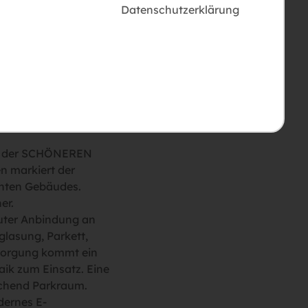
Datenschutzerklärung
Teilen
kts der SCHÖNEREN
n markiert der
anten Gebäudes.
er.
guter Anbindung an
lasung, Parkett,
rsorgung kommt ein
ik zum Einsatz. Eine
eichend Parkraum.
dernes E-