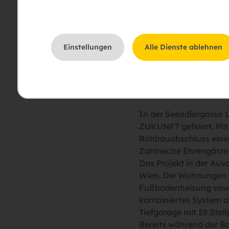
Einstellungen
Alle Dienste ablehnen
Gleichenfeier Gr. Enzersdorf
©
In der Seeadlergasse 
ZUKUNFT gefeiert. Mit
Rohbauabschluss einen 
Zahlreiche Ehrengäste 
Das Projekt in der Auv
Wien. Die Wohnungen bi
Fußbodenheizung sowie
kombiniertes System a
Tiefgarage mit 28 Stel
Bereits während der B