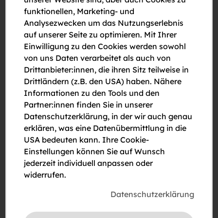
funktionellen, Marketing- und
Am 4. Dezember 2025 fand die feierliche
Analysezwecken um das Nutzungserlebnis
Schlüsselübergabe der neuen Wohnhausanlage in der
auf unserer Seite zu optimieren. Mit Ihrer
Gustav Mahler-Promenade 1 / Stiege 2 in Stockerau
Einwilligung zu den Cookies werden sowohl
statt. Das Projekt bietet modernen geförderten
von uns Daten verarbeitet als auch von
Wohnraum in Stockerau, der hohen Komfort,
Drittanbieter:innen, die ihren Sitz teilweise in
nachhaltige Bauweise und zeitgemäße Wohnqualität
Drittländern (z.B. den USA) haben. Nähere
verbindet.
Informationen zu den Tools und den
Partner:innen finden Sie in unserer
Die Wohnanlage umfasst 2- bis 4-Zimmerwohnungen
Datenschutzerklärung, in der wir auch genau
zwischen 58 m² und 83 m², jede mit attraktiven
erklären, was eine Datenübermittlung in die
Freiflächen wie Gärten, Terrassen oder Balkonen
USA bedeuten kann. Ihre Cookie-
sowie einem eigenen Keller- bzw. Einlagerungsraum.
Einstellungen können Sie auf Wunsch
Kontrollierte Wohnraumlüftung, elektrische
jederzeit individuell anpassen oder
Außenrollläden sowie die effiziente
widerrufen.
Wärmeversorgung über biogene Fernwärme und
Fußbodenheizung sorgen für ein angenehmes
Datenschutzerklärung
Wohnklima. Die Photovoltaikanlage auf dem Dach
unterstützt die nachhaltige Energieversorgung und