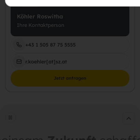
Köhler Roswitha
Ihre Kontaktperson
+43 1 505 87 75 5555
r.koehler[at]sz.at
Jetzt anfragen