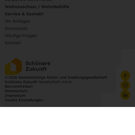
Wohnzuschuss / Wohnbeihilfe
Service & Kontakt
Ihr Anliegen
Downloads
Häufige Fragen
Kontakt
©
2026 Gemeinnützige Wohn- und Siedlungsgesellschaft
Schönere Zukunft
Gesellschaft m.b.H.
Barrierefreiheit
Datenschutz
Impressum
Cookie Einstellungen