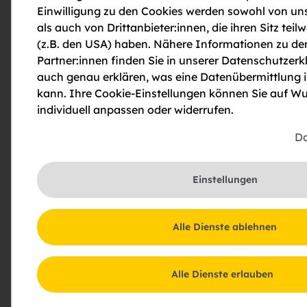
Einwilligung zu den Cookies werden sowohl von uns
Weitere Information
als auch von Drittanbieter:innen, die ihren Sitz teilw
Downloads und weiterführende Links im
(z.B. den USA) haben. Nähere Informationen zu de
Überblick
Partner:innen finden Sie in unserer Datenschutzerkl
auch genau erklären, was eine Datenübermittlung 
kann. Ihre Cookie-Einstellungen können Sie auf Wu
Exposé
individuell anpassen oder widerrufen.
202301008 Energieausweis MFH Adolf
Da
Schwayer-Gasse 3, Stg. 1, 2170 Poysdorf
Kurzfassung unterschrieben
Einstellungen
202301010 Energieausweis MFH Adolf
Schwayer-Gasse 3, Stg. 2, 2170 Poysdorf
Kurzfassung unterschrieben
Alle Dienste ablehnen
Alle Dienste erlauben