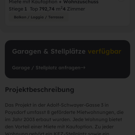
Miete mit Kaufoption
+ Wohnzuschuss
2
Stiege
1
Top
7
92,74
m
4
Zimmer
Balkon / Loggia / Terrasse
Garagen & Stellplätze
verfügbar
Garage / Stellplatz anfragen
Projektbeschreibung
Das Projekt in der Adolf-Schwayer-Gasse 3 in
Poysdorf umfasst 8 geförderte Mietwohnungen, die
im Jahr 2003 erbaut wurden. Jede Wohnung bietet
den Vorteil einer Miete mit Kaufoption. Zu jeder
Wohnung gehört ein KFZ-Stellplatz sowie ein