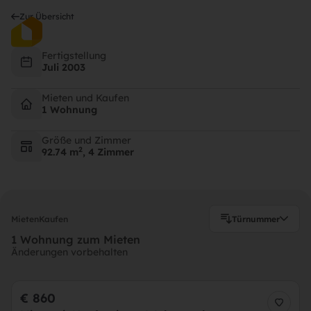
Komfortable 2- bis 3-Zimmer-
Komfortable 2- bis 3-Zimmer-
Komfortable 2- bis 3-Zimmer-
Zur Übersicht
Wohnungen
Wohnungen
Wohnungen
Fertigstellung
Adolf Schwayer-Gasse 3, 2170 Poysdorf
Adolf Schwayer-Gasse 3, 2170 Poysdorf
Adolf Schwayer-Gasse 3, 2170 Poysdorf
Juli 2003
Mieten und Kaufen
1 Wohnung
Größe und Zimmer
2
92.74 m
, 4 Zimmer
Mieten
Kaufen
Türnummer
1 Wohnung zum Mieten
Änderungen vorbehalten
€ 860