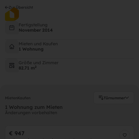
Zur Übersicht
Alois-Fegerl-Gasse 2, 3950 Gmünd
Fertigstellung
November 2014
Mieten und Kaufen
1 Wohnung
Größe und Zimmer
2
82.71 m
Mieten
Kaufen
Türnummer
1 Wohnung zum Mieten
Änderungen vorbehalten
€ 947