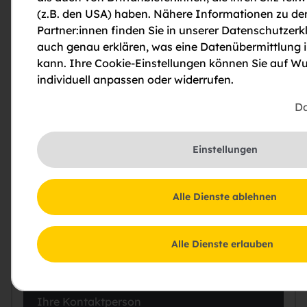
Downloads und weiterführende Links im
(z.B. den USA) haben. Nähere Informationen zu de
Überblick
Partner:innen finden Sie in unserer Datenschutzerkl
auch genau erklären, was eine Datenübermittlung 
kann. Ihre Cookie-Einstellungen können Sie auf Wu
Exposé
individuell anpassen oder widerrufen.
2014-07-15-EAW-Stiege1-Gmünd
Da
2014-07-15-EAW-Stiege2-Gmünd
Einstellungen
Alle Dienste ablehnen
Alle Dienste erlauben
Mirth Martina
Ihre Kontaktperson