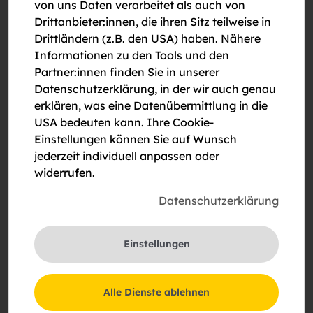
von uns Daten verarbeitet als auch von
• Mehrjährige Berufserfahrung in der
Drittanbieter:innen, die ihren Sitz teilweise in
Hausverwaltung oder Immobilienverwaltung
Drittländern (z.B. den USA) haben. Nähere
• Fundierte Kenntnisse im Miet- und
Informationen zu den Tools und den
Wohnungseigentumsrecht sowie im
Partner:innen finden Sie in unserer
Immobilienmanagement
Datenschutzerklärung, in der wir auch genau
• Organisationstalent, Eigeninitiative und Freude an
erklären, was eine Datenübermittlung in die
Kommunikation
USA bedeuten kann. Ihre Cookie-
• Freude daran, Prozesse mitzugestalten, zu
Einstellungen können Sie auf Wunsch
optimieren und Verantwortung zu übernehmen
jederzeit individuell anpassen oder
• Teamfähigkeit und Freude an Zusammenarbeit
widerrufen.
• Sicherer Umgang mit gängigen IT-Anwendungen
und digitalen Tools
Datenschutzerklärung
• Abgeschlossene Befähigungsprüfung für
Immobilienverwalter oder abgeschlossenes Studium
der Immobilienwirtschaft von Vorteil
Einstellungen
• Führerschein B
Alle Dienste ablehnen