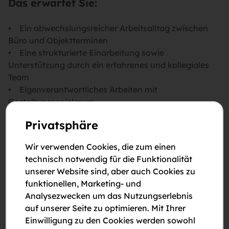
Das erwartet Sie:
• Ein abwechslungsreicher Arbeitsalltag zwischen
Büro und Objektterminen
• Eine strukturierte Einarbeitung sowie
Unterstützung durch ein erfahrenes und kollegiales
Team
• Eigenverantwortliches Arbeiten mit
Gestaltungsspielraum
• Ein sicherer Arbeitsplatz in einer stabilen und
Privatsphäre
zukunftsorientierten Branche
• Weiterbildungsmöglichkeiten und
Wir verwenden Cookies, die zum einen
Entwicklungsperspektiven
technisch notwendig für die Funktionalität
• Ein kollegiales, unterstützendes Arbeitsumfeld
unserer Website sind, aber auch Cookies zu
funktionellen, Marketing- und
Analysezwecken um das Nutzungserlebnis
Was Sie mitbringen:
auf unserer Seite zu optimieren. Mit Ihrer
Einwilligung zu den Cookies werden sowohl