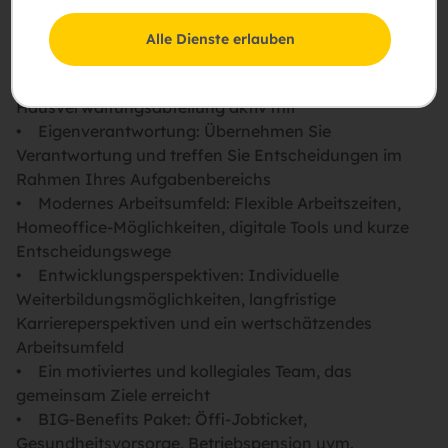
Was wir Ihnen bieten:
Alle Dienste erlauben
• Gestaltungsspielraum: Bringen Sie Ihre Erfahrung
ein und gestalten Sie den Aufbau unserer neuen
Hausverwaltungsabteilung aktiv mit
• Eigenverantwortung: Übernehmen Sie
Verantwortung und treffen Sie Entscheidungen im
Rahmen Ihres Aufgabenbereichs
• Modernes Arbeitsumfeld: Flexible Arbeitszeiten,
Homeoffice-Möglichkeiten, digitale Tools und kurze
Entscheidungswege
• Entwicklungsperspektiven: Individuelle
Weiterbildungsmöglichkeiten, langfristige
Karriereperspektiven und ein wertschätzendes
Arbeitsumfeld
• Ein motiviertes und kollegiales Team, das
gemeinsam Ziele erreicht
• BIG-Benefits Paket: Öffi-Jobticket,
Gesundheitsvorsorge, Betriebspension uvm.