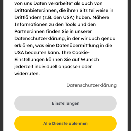
von uns Daten verarbeitet als auch von
Drittanbieter:innen, die ihren Sitz teilweise in
Drittländern (z.B. den USA) haben. Nähere
Informationen zu den Tools und den
€ 1.520
Miete mit Kaufoption +
Wohnzuschuss
Partner:innen finden Sie in unserer
Datenschutzerklärung, in der wir auch genau
Wunderbare Dachgeschosswohnung auf 2
erklären, was eine Datenübermittlung in die
Ebenen mit Terrasse
USA bedeuten kann. Ihre Cookie-
Einstellungen können Sie auf Wunsch
Kudlichstraße 54/3/9, 3100 St. Pölten
jederzeit individuell anpassen oder
2
115,59 m
3 Zimmer
DG
Top 9
widerrufen.
Aufzug
Balkon / Loggia / Terrasse
Datenschutzerklärung
Garage / Stellplatz
Einstellungen
Sofortbezug
Alle Dienste ablehnen