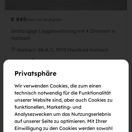
€ 845
Miete mit Kaufoption
Großzügige Loggiawohnung mit 4 Zimmern in
Harbach
Harbach 58/4/1, 3970 Moorbad Harbach
2
115,64 m
4 Zimmer
Top 1
Privatsphäre
Balkon / Loggia / Terrasse
Wir verwenden Cookies, die zum einen
Sofortbezug
technisch notwendig für die Funktionalität
unserer Website sind, aber auch Cookies zu
funktionellen, Marketing- und
Analysezwecken um das Nutzungserlebnis
auf unserer Seite zu optimieren. Mit Ihrer
Einwilligung zu den Cookies werden sowohl