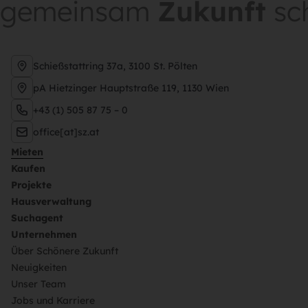
gemeinsam
Zukunft
sc
Schießstattring 37a, 3100 St. Pölten
pA Hietzinger Hauptstraße 119, 1130 Wien
+43 (1) 505 87 75 – 0
office[at]sz.at
Mieten
Kaufen
Projekte
Hausverwaltung
Suchagent
Unternehmen
Über Schönere Zukunft
Neuigkeiten
Unser Team
Jobs und Karriere