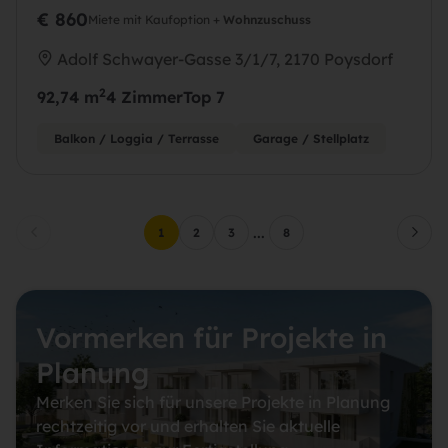
€ 860
Miete mit Kaufoption +
Wohnzuschuss
Adolf Schwayer-Gasse 3/1/7, 2170 Poysdorf
2
92,74 m
4 Zimmer
Top 7
Balkon / Loggia / Terrasse
Garage / Stellplatz
...
1
2
3
8
Vormerken für Projekte in
Planung
Merken Sie sich für unsere Projekte in Planung
rechtzeitig vor und erhalten Sie aktuelle