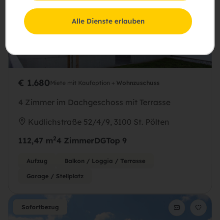
Alle Dienste erlauben
€ 1.680
Miete mit Kaufoption +
Wohnzuschuss
4 Zimmer im Dachgeschoss mit Terrasse
Kudlichstraße 52/4/9, 3100 St. Pölten
2
112,47 m
4 Zimmer
DG
Top 9
Aufzug
Balkon / Loggia / Terrasse
Garage / Stellplatz
Sofortbezug