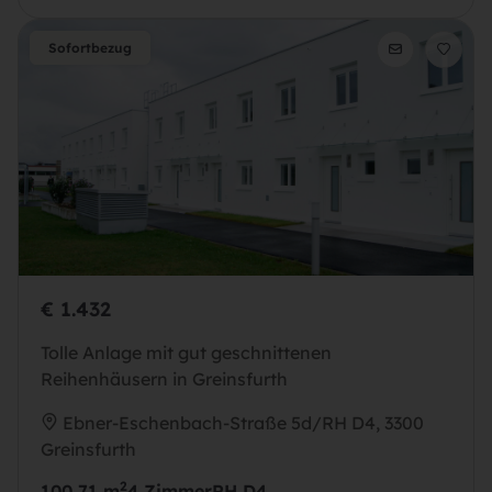
Sofortbezug
€ 1.432
Tolle Anlage mit gut geschnittenen
Reihenhäusern in Greinsfurth
Ebner-Eschenbach-Straße 5d/RH D4, 3300
Greinsfurth
2
100,71 m
4 Zimmer
RH D4