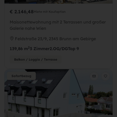
Jede Größe
€ 2.146,48
Miete mit Kaufoption
Jeder Preis
Mehr Filter
Maisonettewohnung mit 2 Terrassen und großer
Suchagent
Galerie nahe Wien
Suchen
Feldstraße 23/9, 2345 Brunn am Gebirge
2
139,86 m
3 Zimmer
2.OG/DG
Top 9
Balkon / Loggia / Terrasse
Sofortbezug